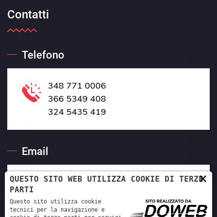
Contatti
Telefono
348 771 0006
366 5349 408
324 5435 419
Email
×
QUESTO SITO WEB UTILIZZA COOKIE DI TERZE
aleberga07@gmail.com
PARTI
Questo sito utilizza cookie
tecnici per la navigazione e